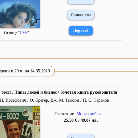
Сравни цени
От щанд "
UMa
"
дени в 20 ч. на 14.05.2019
 босс! / Типы людей и бизнес / Золотая книга руководителя
Н. Иосефович / О. Крегер, Дж. М. Тьюсон / П. С. Таранов
Състояние:
Много добро
25,50 € / 49,87 лв.