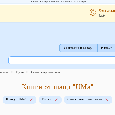
LiterNet
Културни новини
Книгосвят
За култура
Моят акаун
Вход
В заглавие и автор
В щанд 
на език
Руски
Самоусъвършенстване
Книги от щанд "UMa"
Щанд "UMa"
Руски
Самоусъвършенстване