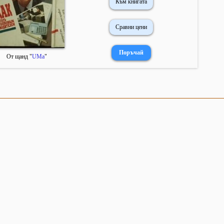
Към книгата
Сравни цени
От щанд "
UMa
"