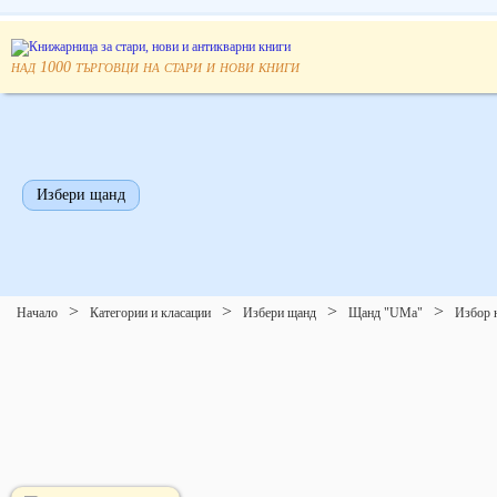
над
търговци на стари и нови книги
1000
Избери щанд
Начало
Категории и класации
Избери щанд
Щанд "UMa"
Избор 