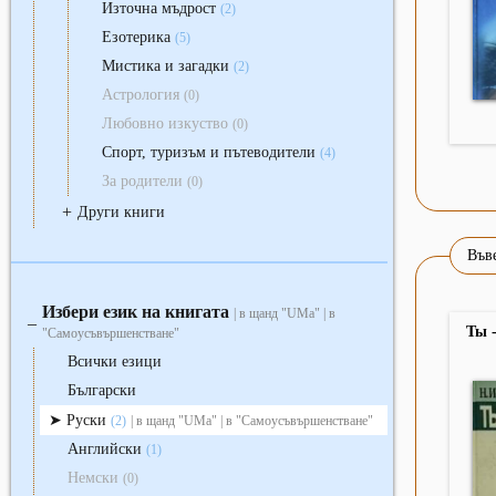
Източна мъдрост
(2)
Езотерика
(5)
Мистика и загадки
(2)
Астрология
(0)
Любовно изкуство
(0)
Спорт, туризъм и пътеводители
(4)
За родители
(0)
+
Други книги
Въве
Избери език на книгата
| в щанд "UMa" | в
‒
Ты -
"Самоусъвършенстване"
Всички езици
Български
Руски
(2)
| в щанд "UMa" | в "Самоусъвършенстване"
Английски
(1)
Немски
(0)