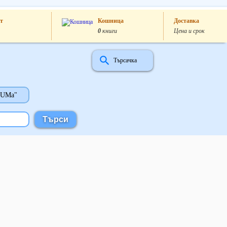
т
Кошница
Доставка
0
книги
Цена и срок
Търсачка
"UMa"