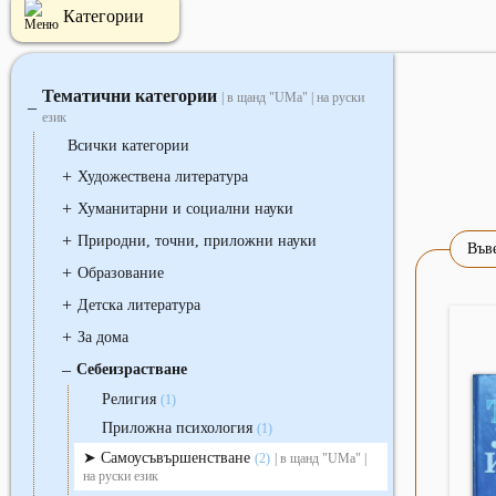
Категории
Тематични категории
| в щанд "UMa" | на руски
‒
език
Всички категории
+
Художествена литература
+
Хуманитарни и социални науки
+
Природни, точни, приложни науки
Въве
+
Образование
+
Детска литература
+
За дома
‒
Себеизрастване
Религия
(1)
Приложна психология
(1)
Самоусъвършенстване
(2)
| в щанд "UMa" |
на руски език