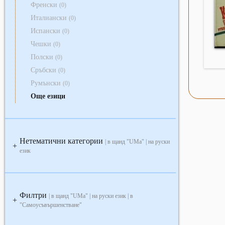
Френски
(0)
Италиански
(0)
Испански
(0)
Чешки
(0)
Полски
(0)
Сръбски
(0)
Румънски
(0)
Още езици
Нетематични категории
| в щанд "UMa" | на руски
+
език
Филтри
| в щанд "UMa" | на руски език | в
+
"Самоусъвършенстване"