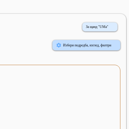
За щанд "UMa"
Избери подредба, изглед, филтри