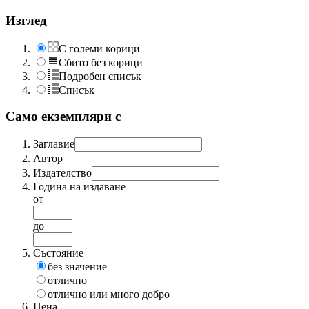
Изглед
С големи корици
Сбито без корици
Подробен списък
Списък
Само екземпляри с
Заглавие
Автор
Издателство
Година на издаване
от
до
Състояние
без значение
отлично
отлично или много добро
Цена