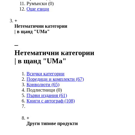
Румънски
(0)
Още езици
+
Нетематични категории
| в щанд "UMa"
‒
Нетематични категории
| в щанд "UMa"
Всички категории
Поредици и комплекти
(67)
Конволюти
(65)
Подлистници
(0)
Първи издания
(61)
Книги с автограф
(108)
+
Други типове продукти