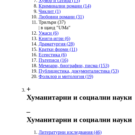
Хумор и сатира
(13)
Криминални романи
(14)
Чиклит
(1)
Любовни романи
(31)
Трилъри
(37)
| в щанд "UMa"
Ужаси
(6)
Книги-игри
(6)
Драматургия
(28)
Кратки форми
(11)
Есеистика
(6)
Пътеписи
(16)
Мемоари, биографии, писма
(153)
Публицистика, документалистика
(53)
Фолклор и митология
(19)
+
Хуманитарни и социални науки
‒
Хуманитарни и социални науки
Литературни изследвания
(46)