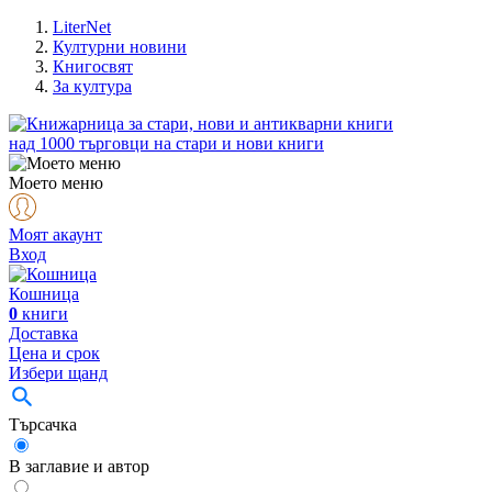
LiterNet
Културни новини
Книгосвят
За култура
над
1000
търговци на стари и нови книги
Моето меню
Моят акаунт
Вход
Кошница
0
книги
Доставка
Цена и срок
Избери щанд
Търсачка
В заглавие и автор