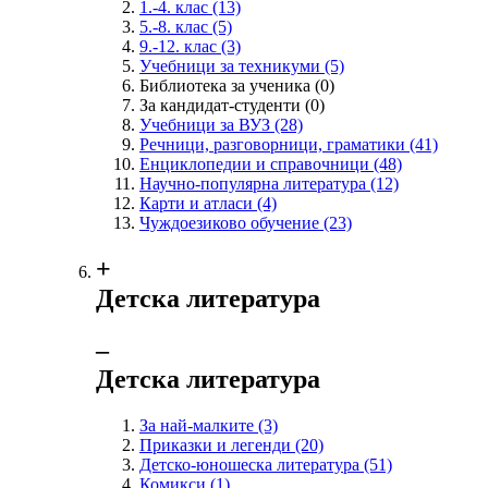
1.-4. клас
(13)
5.-8. клас
(5)
9.-12. клас
(3)
Учебници за техникуми
(5)
Библиотека за ученика
(0)
За кандидат-студенти
(0)
Учебници за ВУЗ
(28)
Речници, разговорници, граматики
(41)
Енциклопедии и справочници
(48)
Научно-популярна литература
(12)
Карти и атласи
(4)
Чуждоезиково обучение
(23)
+
Детска литература
‒
Детска литература
За най-малките
(3)
Приказки и легенди
(20)
Детско-юношеска литература
(51)
Комикси
(1)