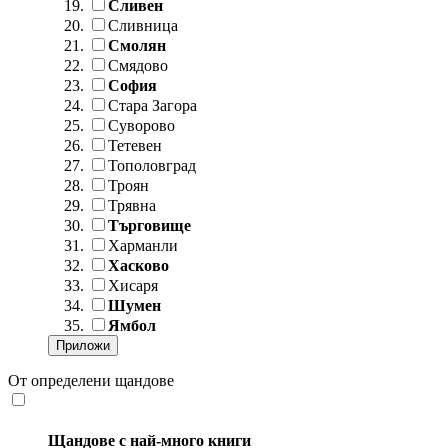
Сливен
Сливница
Смолян
Смядово
София
Стара Загора
Суворово
Тетевен
Тополовград
Троян
Трявна
Търговище
Харманли
Хасково
Хисаря
Шумен
Ямбол
От определени щандове
Щандове с най-много книги