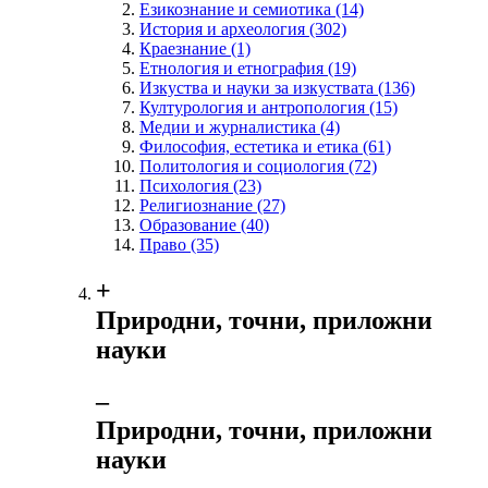
Езикознание и семиотика
(14)
История и археология
(302)
Краезнание
(1)
Етнология и етнография
(19)
Изкуства и науки за изкуствата
(136)
Културология и антропология
(15)
Медии и журналистика
(4)
Философия, естетика и етика
(61)
Политология и социология
(72)
Психология
(23)
Религиознание
(27)
Образование
(40)
Право
(35)
+
Природни, точни, приложни
науки
‒
Природни, точни, приложни
науки