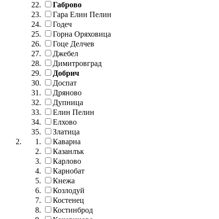
Габрово
Гара Елин Пелин
Годеч
Горна Оряховица
Гоце Делчев
Джебел
Димитровград
Добрич
Доспат
Дряново
Дупница
Елин Пелин
Елхово
Златица
Каварна
Казанлък
Карлово
Карнобат
Кнежа
Козлодуй
Костенец
Костинброд