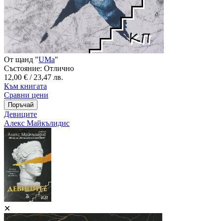
От щанд "
UMa
"
Състояние: Отлично
12,00 € / 23,47 лв.
Към книгата
Сравни цени
Девиците
Алекс Майкълидис
✕