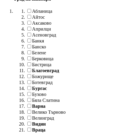
Абланица
Айтос
Аксаково
Априлци
Асеновград
Банкя
Банско
Белене
Берковица
Бистрица
Благоевград
Божурище
Ботевград
Бургас
Бухово
Бяла Слатина
Варна
Велико Търново
Велинград
Видин
Враца