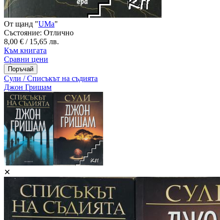
От щанд "
UMa
"
Състояние: Отлично
8,00 € / 15,65 лв.
Към книгата
Сравни цени
Сули / Списъкът на съдията
Джон Гришам
✕