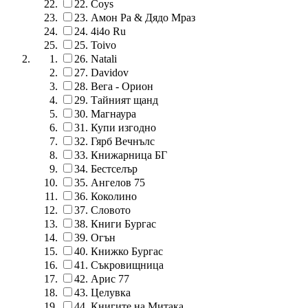
22.
Coys
23.
Амон Ра & Дядо Мраз
24.
4i4o Ru
25.
Toivo
26.
Natali
27.
Davidov
28.
Вега - Орион
29.
Тайният щанд
30.
Магнаура
31.
Купи изгодно
32.
Гярб Вечнълс
33.
Книжарница БГ
34.
Бестселър
35.
Ангелов 75
36.
Коколино
37.
Словото
38.
Книги Бургас
39.
Огън
40.
Книжко Бургас
41.
Съкровищница
42.
Арис 77
43.
Целувка
44.
Книгите на Митака