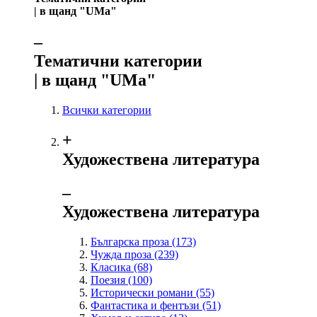
| в щанд "UMa"
‒
Тематични категории
| в щанд "UMa"
Всички категории
+
Художествена литература
‒
Художествена литература
Българска проза
(173)
Чужда проза
(239)
Класика
(68)
Поезия
(100)
Исторически романи
(55)
Фантастика и фентъзи
(51)