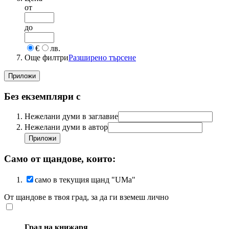
от
до
€
лв.
Още филтри
Разширено търсене
Без екземпляри с
Нежелани думи в заглавие
Нежелани думи в автор
Само от щандове, които:
само в текущия щанд "UMa"
От щандове в твоя град, за да ги вземеш лично
Град на книжаря