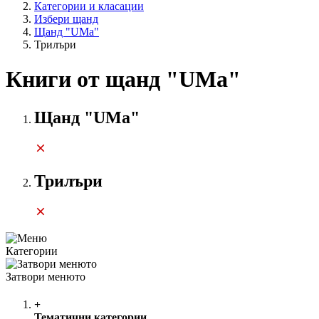
Категории и класации
Избери щанд
Щанд "UMa"
Трилъри
Книги от щанд "UMa"
Щанд "UMa"
Трилъри
Категории
Затвори менюто
+
Тематични категории