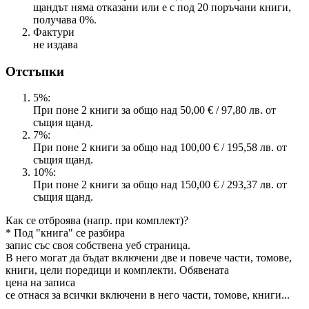
щандът няма отказани или е с под 20 поръчани книги,
получава 0%.
Фактури
не издава
Отстъпки
5%:
При поне 2 книги за общо над 50,00 € / 97,80 лв. от
същия щанд.
7%:
При поне 2 книги за общо над 100,00 € / 195,58 лв. от
същия щанд.
10%:
При поне 2 книги за общо над 150,00 € / 293,37 лв. от
същия щанд.
Как се отброява (напр. при комплект)?
* Под "книга" се разбира
запис със своя собствена уеб страница.
В него могат да бъдат включени две и повече части, томове,
книги, цели поредици и комплекти. Обявената
цена на записа
се отнася за всички включени в него части, томове, книги...