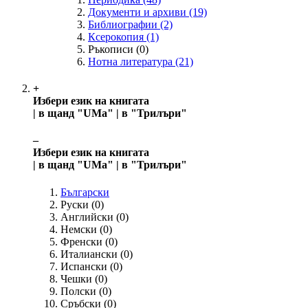
Документи и архиви
(19)
Библиографии
(2)
Ксерокопия
(1)
Ръкописи
(0)
Нотна литература
(21)
+
Избери език на книгата
| в щанд "UMa" | в "Трилъри"
‒
Избери език на книгата
| в щанд "UMa" | в "Трилъри"
Български
Руски
(0)
Английски
(0)
Немски
(0)
Френски
(0)
Италиански
(0)
Испански
(0)
Чешки
(0)
Полски
(0)
Сръбски
(0)