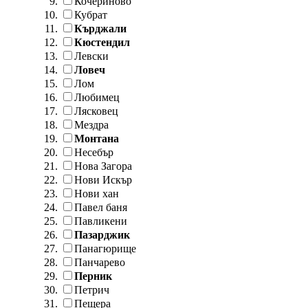
Кочериново
Кубрат
Кърджали
Кюстендил
Левски
Ловеч
Лом
Любимец
Лясковец
Мездра
Монтана
Несебър
Нова Загора
Нови Искър
Нови хан
Павел баня
Павликени
Пазарджик
Панагюрище
Панчарево
Перник
Петрич
Пещера