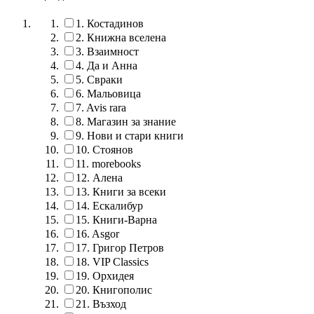
1.
Костадинов
2.
Книжна вселена
3.
Взаимност
4.
Да и Анна
5.
Свраки
6.
Мальовица
7.
Avis rara
8.
Магазин за знание
9.
Нови и стари книги
10.
Стоянов
11.
morebooks
12.
Алена
13.
Книги за всеки
14.
Ескалибур
15.
Книги-Варна
16.
Asgor
17.
Григор Петров
18.
VIP Classics
19.
Орхидея
20.
Книгополис
21.
Възход