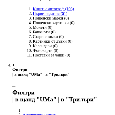
Книги с автограф
(108)
Първи издания
(61)
Пощенски марки
(0)
Пощенски картички
(0)
Монети
(0)
Банкноти
(0)
Стари снимки
(0)
Картинки от дъвки
(0)
Календари
(0)
Фонокарти
(0)
Поставки за чаши
(0)
+
Филтри
| в щанд "UMa" | в "Трилъри"
‒
Филтри
| в щанд "UMa" | в "Трилъри"
Антикварни книги