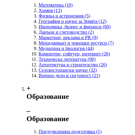
Математика
(10)
Химия
(13)
Физика и астрономия
(5)
География и науки за Земята
(12)
Икономика, бизнес и финанси
(60)
Данъци и счетоводство
(2)
Маркетинг, реклама и PR
(9)
Мениджмънт и човешки ресурси
(7)
Медицина и биология
(44)
Компютри, софтуер, интернет
(26)
Техническа литература
(90)
Архитектура и строителство
(26)
Селскостопански науки
(32)
Военно дело и сигурност
(21)
+
Образование
‒
Образование
Предучилищна подготовка
(1)