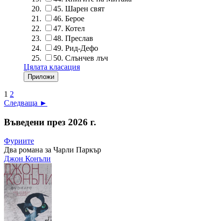
45.
Шарен свят
46.
Берое
47.
Котел
48.
Преслав
49.
Рид-Дефо
50.
Слънчев лъч
Цялата класация
1
2
Следваща ►
Въведени през 2026 г.
Фуриите
Два романа за Чарли Паркър
Джон Конъли