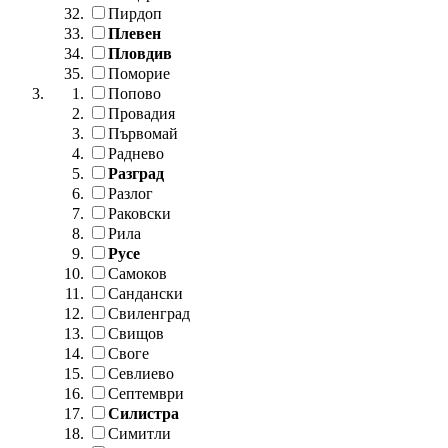
Пирдоп
Плевен
Пловдив
Поморие
Попово
Провадия
Първомай
Раднево
Разград
Разлог
Раковски
Рила
Русе
Самоков
Сандански
Свиленград
Свищов
Своге
Севлиево
Септември
Силистра
Симитли