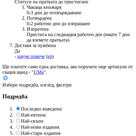
Статуси на пратката до пристигане
Чакаща книжаря
0-3 дни до потвърждаване
Потвърдена
0-2 работни дни до изпращане
Изпратена
Пристига на следващия работен ден (имате 7 дни
да вземете пратката)
Доставя за чужбина
Да
-
научи повече
(
en
)
Ще платите
само една доставка
, ако поръчате още артикули от
същия щанд - "
UMa
".
Избери подредба, изглед, филтри
Подредба
Последно въведени
Най-евтини
Най-скъпи
Най-нови издания
Най-стари издания